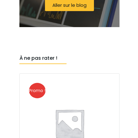
Aller sur le blog
À ne pas rater !
Promo !